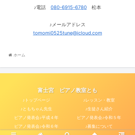
♪電話
080-6915-6780
松本
♪メールアドレス
tomomi0525tune@icloud.com
ホーム
富士宮 ピアノ教室とも
♪トップページ
♪レッスン・教室
♪ともちゃん先生
♪生徒さん紹介
ピアノ発表会♪平成４年
ピアノ発表会♪令和５年
ピアノ発表会♪令和６年
♪募集について